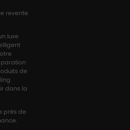
de revente
un luxe
elligent
Notre
éparation
roduits de
ling
ir dans la
le près de
rmance.