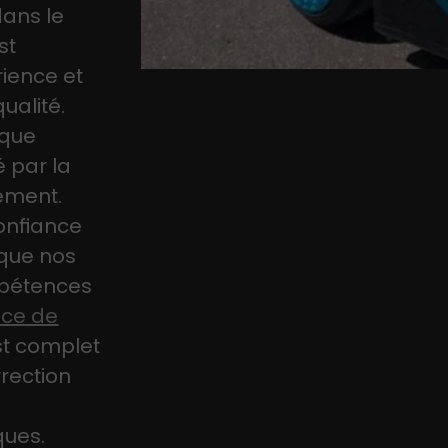
ans le
st
rience et
ualité.
ique
 par la
ement.
confiance
 que nos
mpétences
ice de
st complet
rrection
ques.