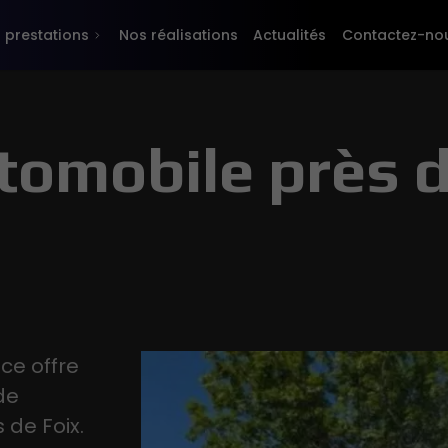
 prestations
Nos réalisations
Actualités
Contactez-no
tomobile près 
ce offre
de
 de Foix.