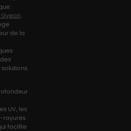
que :
é Gyeon
.
iège
eur de la
g
iques
 des
solutions
profondeur
es UV, les
o-rayures
i facilite