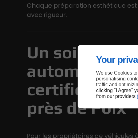
Chaque préparation esthétique est
avec rigueur.
Un soin
Your priva
automobile
We use Cookies to
personalising conte
certifié Gyeo
traffic and optimizi
clicking "I Agree" 
from our providers
près de Foix
Pour les propriétaires de véhicules à 