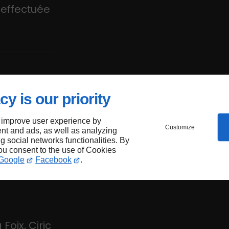
 effectuée
cy is our priority
 improve user experience by
Customize
nt and ads, as well as analyzing
n
ng social networks functionalities. By
you consent to the use of Cookies
Google
Facebook
.
Foix, Ciric