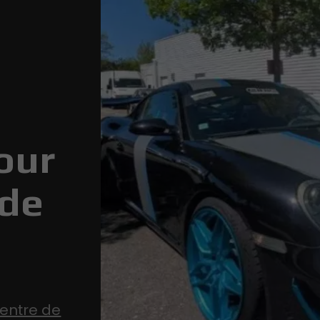
our
 de
entre de