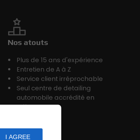
Nos atouts
Plus de 15 ans d'expérience
Entretien de A à Z
Service client irréprochable
Seul centre de detailing
automobile accrédité en
Ariège
I AGREE