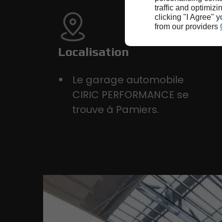
traffic and optimizi
clicking "I Agree" 
from our providers
Localisation
Le garage automobile
CIRIC PERFORMANCE se
trouve à Pamiers.