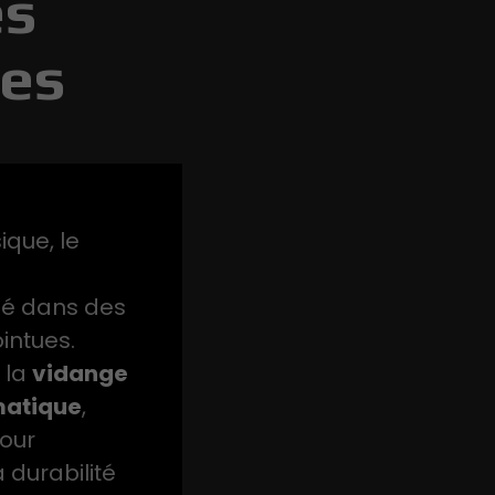
es
ées
ique, le
sé dans des
intues.
 la
vidange
matique
,
pour
 durabilité