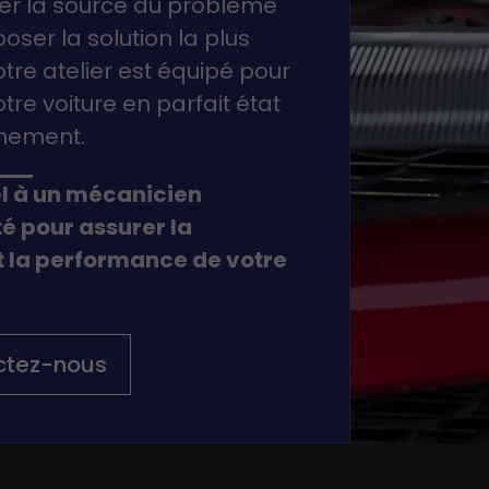
fier la source du problème
oser la solution la plus
tre atelier est équipé pour
tre voiture en parfait état
nnement.
el à un mécanicien
é pour assurer la
t la performance de votre
ctez-nous