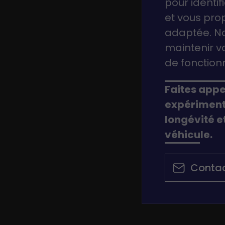
pour identi
et vous prop
adaptée. No
maintenir vo
de fonctio
Faites app
expériment
longévité e
véhicule.
Conta