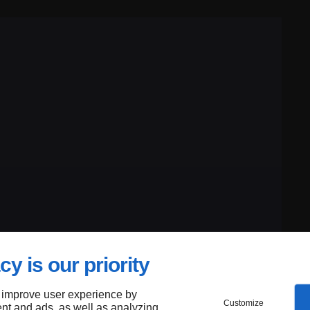
cy is our priority
 improve user experience by
Customize
nt and ads, as well as analyzing