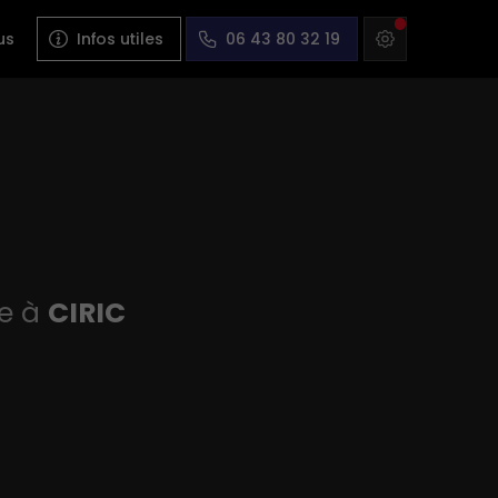
us
Infos utiles
06 43 80 32 19
ce à
CIRIC