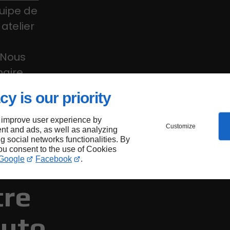
quipe de
atelier
. Nous
naire
on
cy is our priority
oteur.
 improve user experience by
Customize
nt and ads, as well as analyzing
ng social networks functionalities. By
you consent to the use of Cookies
Google
Facebook
.
tre
auto