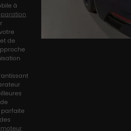
bile à
éparation
r
votre
et de
approche
isation
rantissant
arateur
illeures
 de
parfaite
 des
n moteur