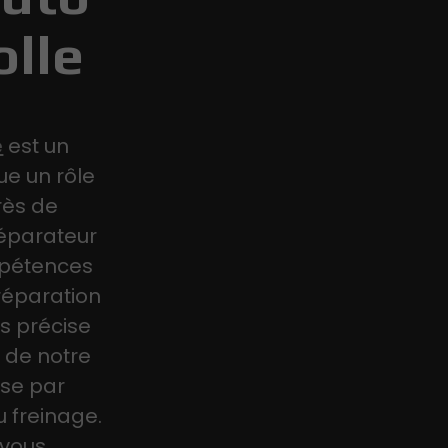
olle
e
est un
ue un rôle
rès de
éparateur
mpétences
réparation
us précise
x de notre
sse par
u freinage.
 vous