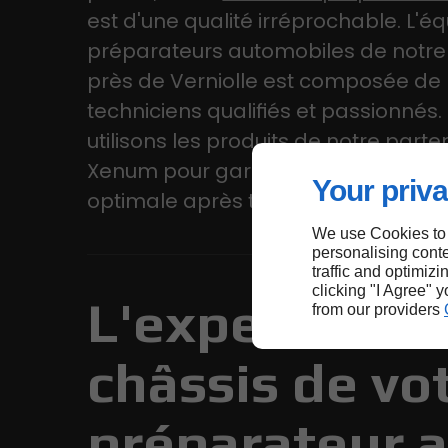
est d'une qualité irréprochable. L'é
préparateurs automobiles de notre 
près de Verniolle est composée de
techniciens qualifiés et passionnés
utilisons les produits de notre parte
Xenum pour garantir une lubrificati
Your priva
optimale après toute préparation m
We use Cookies to
personalising conte
traffic and optimizi
clicking "I Agree" 
L'expertise
from our providers
châssis de vo
préparateur 