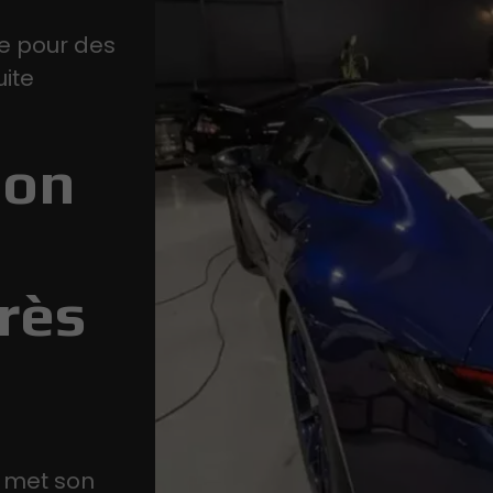
e pour des
uite
ion
rès
e met son