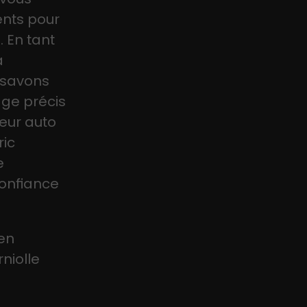
ents pour
. En tant
a
s savons
age précis
eur auto
ric
e
confiance
 en
niolle